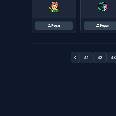
Pegar
Pegar
41
42
43