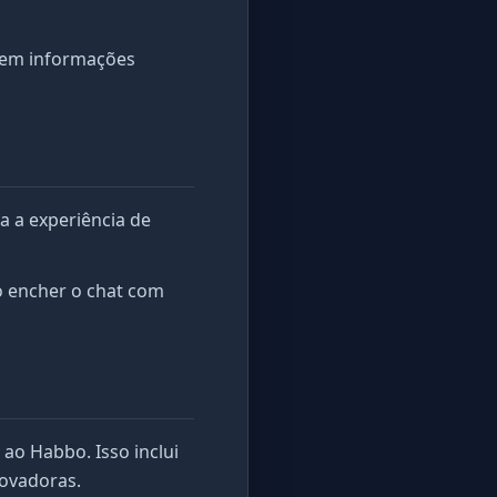
guem informações
a a experiência de
do encher o chat com
 ao Habbo. Isso inclui
novadoras.