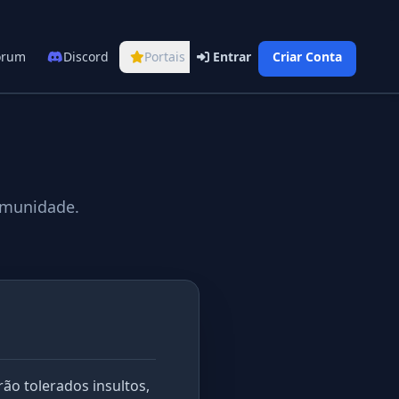
órum
Discord
Portais
Entrar
Criar Conta
omunidade.
ão tolerados insultos,