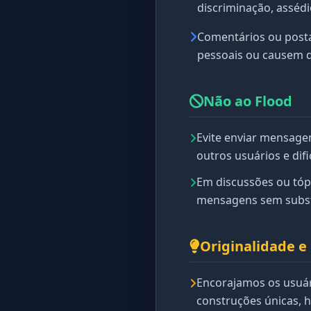
discriminação, asséd
Comentários ou posta
pessoais ou causem 
Não ao Flood
Evite enviar mensagen
outros usuários e dif
Em discussões ou tópi
mensagens sem subst
Originalidade e
Encorajamos os usuári
construções únicas, h