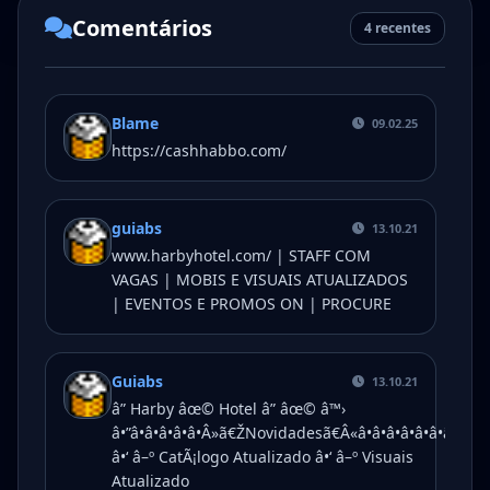
Comentários
4 recentes
Blame
09.02.25
https://cashhabbo.com/
guiabs
13.10.21
www.harbyhotel.com/ | STAFF COM
VAGAS | MOBIS E VISUAIS ATUALIZADOS
| EVENTOS E PROMOS ON | PROCURE
Guiabs
13.10.21
â” Harby âœ© Hotel â” âœ© â™›
â•”â•â•â•â•â•Â»ã€ŽNovidadesã€Â«â•â•â•â•â•â•â•â•â•
â•‘ â–º CatÃ¡logo Atualizado â•‘ â–º Visuais
Atualizado