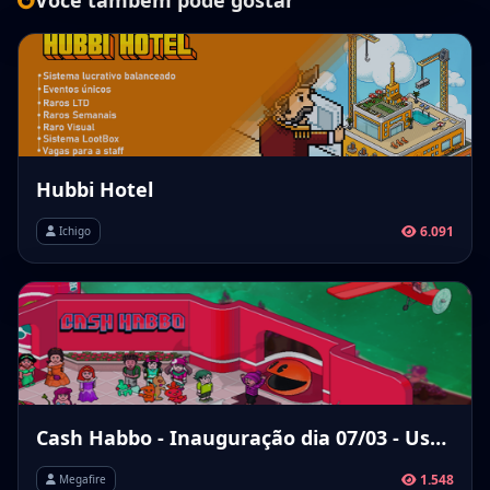
Você também pode gostar
Hubbi Hotel
6.091
Ichigo
Cash Habbo - Inauguração dia 07/03 - Usuários que e entrar ganharão logo de cara 15,00R$ no PIX e iremos realizar uma Promoção valendo 150,00R$ no PIX ( CNPJ: 59.313.716/0001-91 )
1.548
Megafire