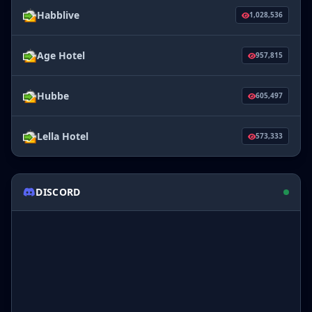
Habblive
1,028,536
Age Hotel
957,815
Hubbe
605,497
Lella Hotel
573,333
DISCORD