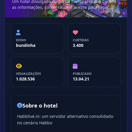
Um hotel divulgado no portal CompraHabbo. Confira
as informações, comentários e acesse para jogar.
DONO
CURTIDAS
bundinha
3.400
VISUALIZAÇÕES
PUBLICADO
1.028.536
13.04.21
Sobre o hotel
Habblive.in: um servidor alternativo consolidado
no cenário Habbo