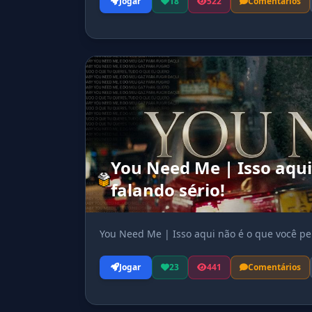
Jogar
18
522
Comentários
You Need Me | Isso aqui
falando sério!
You Need Me | Isso aqui não é o que você pen
Jogar
23
441
Comentários