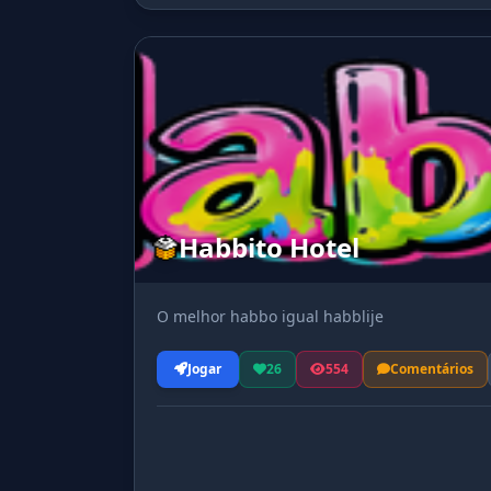
Habbito Hotel
O melhor habbo igual habblije
Jogar
26
554
Comentários