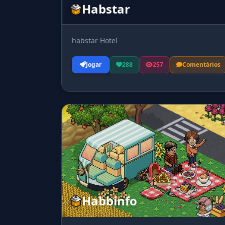
Habstar
habstar Hotel
Jogar
288
257
Comentários
Habbinfo