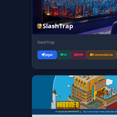
SlashTrap
SlashTrap
Jogar
45
999
Comentários