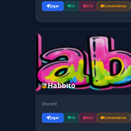
Jogar
25
573
Comentários
Habbito
Discord
Jogar
38
823
Comentários