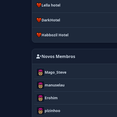
Lella hotel
DarkHotel
Habbozil Hotel
Novos Membros
Mago_Steve
manuselau
Erohim
plzinhoo