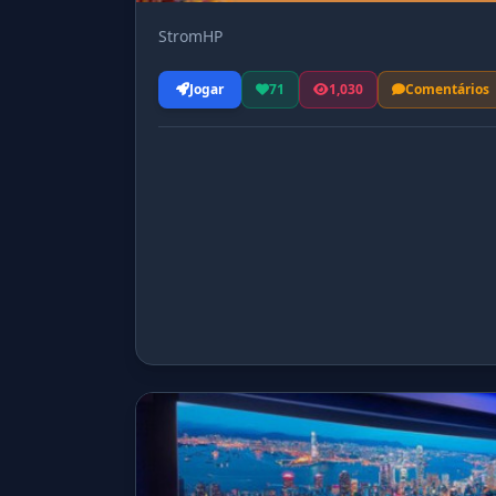
StromHP
Jogar
71
1,030
Comentários