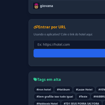
giovana
Entrar por URL
Usando o aplicativo? Cole o link do hotel aqui:
Tags em alta
#iron hotel
#Hatibum
#Lazze Hotel
#VE
#Sem graÃ§a isso tudo igual
#Teste
#HABBR
#Habboxis Hotel
#TD1 SEUS PORRA SAI FORA