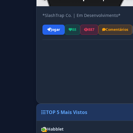
*SlashTrap Co. | Em Desenvolvimento*
Jogar
88
887
Comentários
TOP 5 Mais Vistos
Habblet