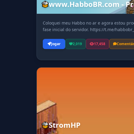
www.HabboBR.com - Pr
Coloquei meu Habbo no ar e agora estou pro
fase inicial do servidor. https://t.me/habbobr_
Jogar
2,019
17,458
Comentár
StromHP