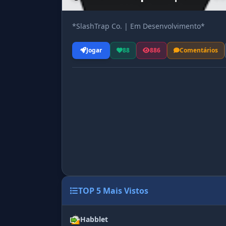
*SlashTrap Co. | Em Desenvolvimento*
Jogar
88
886
Comentários
TOP 5 Mais Vistos
Habblet