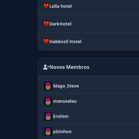
Lella hotel
DarkHotel
Habbozil Hotel
Novos Membros
Mago_Steve
manuselau
Erohim
plzinhoo