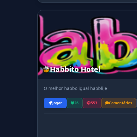
Habbito Hotel
O melhor habbo igual habblije
Jogar
26
553
Comentários