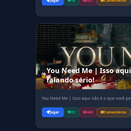
Jogar
18
521
Comentários
You Need Me | Isso aqui
falando sério!
You Need Me | Isso aqui não é o que você pen
Jogar
23
440
Comentários