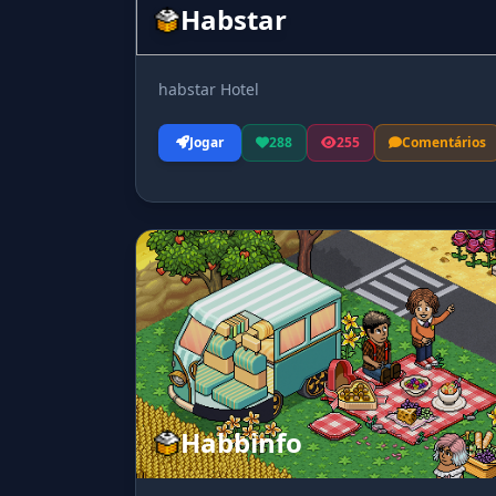
Habstar
habstar Hotel
Jogar
288
255
Comentários
Habbinfo