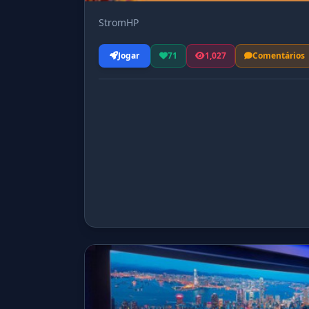
StromHP
Jogar
71
1,027
Comentários