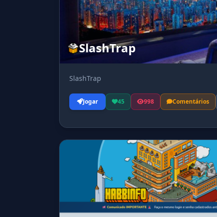
SlashTrap
SlashTrap
Jogar
45
998
Comentários