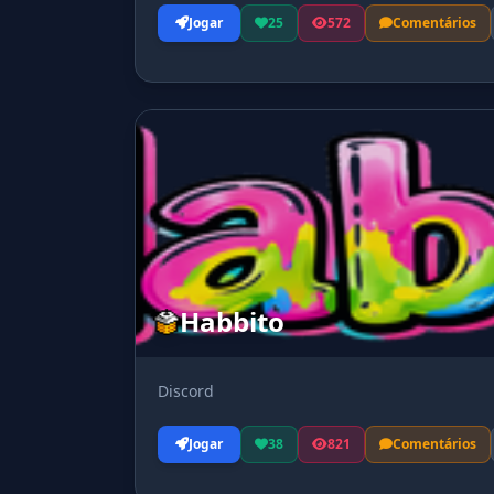
Jogar
25
572
Comentários
Habbito
Discord
Jogar
38
821
Comentários