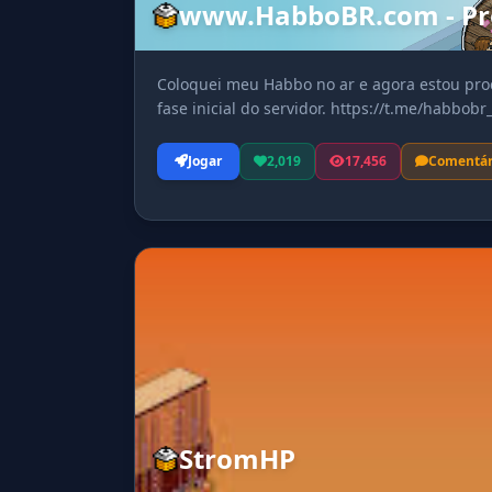
www.HabboBR.com - Pr
Coloquei meu Habbo no ar e agora estou pro
fase inicial do servidor. https://t.me/habbobr_
Jogar
2,019
17,456
Comentár
StromHP