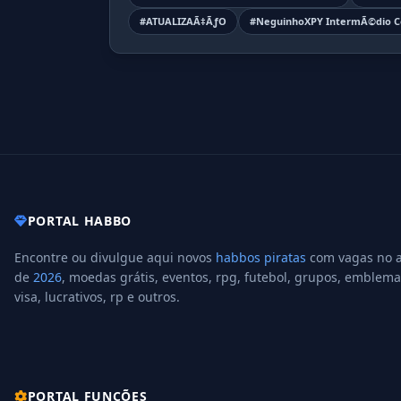
#ATUALIZAÃ‡ÃƒO
#NeguinhoXPY IntermÃ©dio Co
PORTAL HABBO
Encontre ou divulgue aqui novos
habbos piratas
com vagas no 
de
2026
, moedas grátis, eventos, rpg, futebol, grupos, emblema
visa, lucrativos, rp e outros.
PORTAL FUNÇÕES