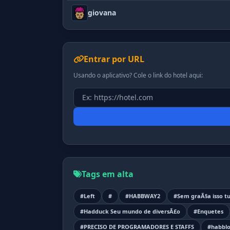
giovana
Entrar por URL
Usando o aplicativo? Cole o link do hotel aqui:
Tags em alta
#Left
#
#HABBWAY2
#Sem graÃ§a isso tu
#Hadduck Seu mundo de diversÃ£o
#Enquetes
#PRECISO DE PROGRAMADORES E STAFFS
#habblo